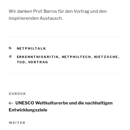
Wir danken Prof. Barros für den Vortrag und den
inspirierenden Austausch.
KATEGORIEN
NETPHILTALK
SCHLAGWÖRTER
ERKENNTNISKRITIK
,
NETPHILTECH
,
NIETZSCHE
,
TUD
,
VORTRAG
Beitragsnavigation
Vorheriger
ZURÜCK
Beitrag
UNESCO Weltkulturerbe und die nachhaltigen
Entwicklungsziele
Nächster
WEITER