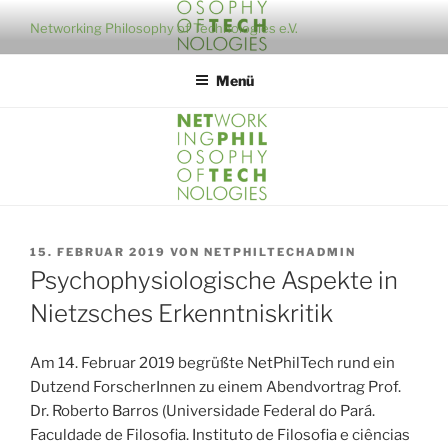
Zum
Networking Philosophy of Technologies e.V.
Inhalt
springen
Menü
VERÖFFENTLICHT
15. FEBRUAR 2019
VON
NETPHILTECHADMIN
AM
Psychophysiologische Aspekte in
Nietzsches Erkenntniskritik
Am 14. Februar 2019 begrüßte NetPhilTech rund ein
Dutzend ForscherInnen zu einem Abendvortrag Prof.
Dr. Roberto Barros (Universidade Federal do Pará.
Faculdade de Filosofia. Instituto de Filosofia e ciências