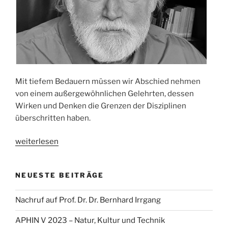
Mit tiefem Bedauern müssen wir Abschied nehmen
von einem außergewöhnlichen Gelehrten, dessen
Wirken und Denken die Grenzen der Disziplinen
überschritten haben.
„Nachruf
weiterlesen
auf
Prof.
NEUESTE BEITRÄGE
Dr.
Dr.
Nachruf auf Prof. Dr. Dr. Bernhard Irrgang
Bernhard
Irrgang“
APHIN V 2023 – Natur, Kultur und Technik