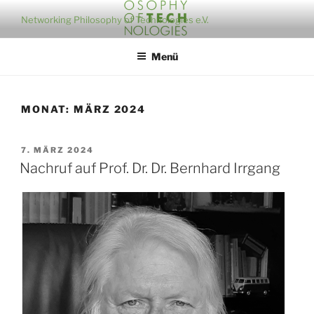
Zum
Networking Philosophy of Technologies e.V.
Inhalt
springen
Menü
MONAT:
MÄRZ 2024
VERÖFFENTLICHT
7. MÄRZ 2024
AM
Nachruf auf Prof. Dr. Dr. Bernhard Irrgang