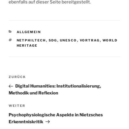
ebenfalls auf dieser Seite bereitgestellt.
KATEGORIEN
ALLGEMEIN
SCHLAGWÖRTER
NETPHILTECH
,
SDG
,
UNESCO
,
VORTRAG
,
WORLD
HERITAGE
Beitragsnavigation
Vorheriger
ZURÜCK
Beitrag
Digital Humanities: Institutionalisierung,
Methodik und Reflexion
Nächster
WEITER
Beitrag
Psychophysiologische Aspekte in Nietzsches
Erkenntniskritik