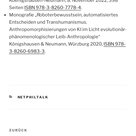
Koenigshausen-Neumann, 8. November 2022, 398
Seiten
ISBN 978-3-8260-7778-4
.
Monografie „Roboterbewusstsein, automatisiertes
Entscheiden und Transhumanismus.
Anthropomorphisierungen von KI im Licht evolutionär-
phänomenologischer Leib-Anthropologie“
Königshausen & Neumann, Würzburg 2020,
ISBN 978-
3-8260-6983-3
.
KATEGORIEN
NETPHILTALK
Beitragsnavigation
Vorheriger
ZURÜCK