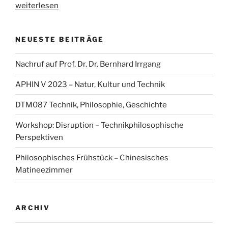
„Soiree
weiterlesen
Poétique
mit
NEUESTE BEITRÄGE
Ferdinand
Vicončaij“
Nachruf auf Prof. Dr. Dr. Bernhard Irrgang
APHIN V 2023 – Natur, Kultur und Technik
DTM087 Technik, Philosophie, Geschichte
Workshop: Disruption – Technikphilosophische
Perspektiven
Philosophisches Frühstück – Chinesisches
Matineezimmer
ARCHIV