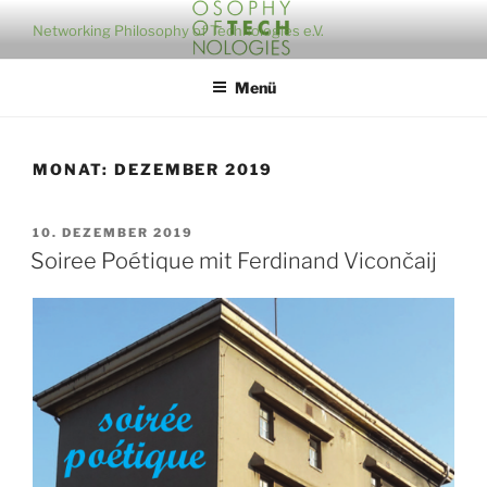
Zum
Networking Philosophy of Technologies e.V.
Inhalt
springen
Menü
MONAT:
DEZEMBER 2019
VERÖFFENTLICHT
10. DEZEMBER 2019
AM
Soiree Poétique mit Ferdinand Vicončaij