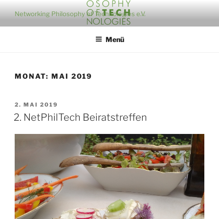
Zum
Networking Philosophy of Technologies e.V.
Inhalt
springen
Menü
MONAT:
MAI 2019
VERÖFFENTLICHT
2. MAI 2019
AM
2. NetPhilTech Beiratstreffen