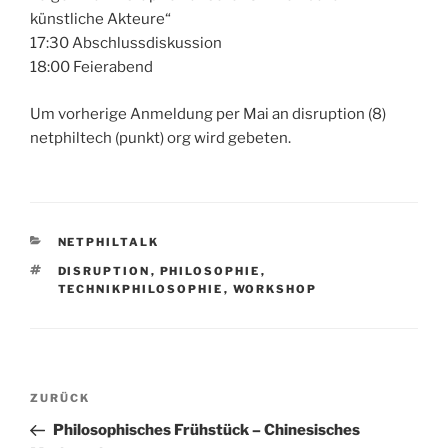
künstliche Akteure“
17:30 Abschlussdiskussion
18:00 Feierabend
Um vorherige Anmeldung per Mai an disruption (8)
netphiltech (punkt) org wird gebeten.
KATEGORIEN
NETPHILTALK
SCHLAGWÖRTER
DISRUPTION
,
PHILOSOPHIE
,
TECHNIKPHILOSOPHIE
,
WORKSHOP
Beitragsnavigation
Vorheriger
ZURÜCK
Beitrag
Philosophisches Frühstück – Chinesisches