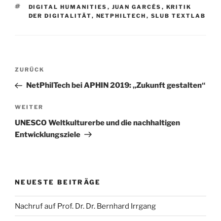
SCHLAGWÖRTER
DIGITAL HUMANITIES
,
JUAN GARCÉS
,
KRITIK
DER DIGITALITÄT
,
NETPHILTECH
,
SLUB TEXTLAB
Beitragsnavigation
Vorheriger
ZURÜCK
Beitrag
NetPhilTech bei APHIN 2019: „Zukunft gestalten“
Nächster
WEITER
Beitrag
UNESCO Weltkulturerbe und die nachhaltigen
Entwicklungsziele
NEUESTE BEITRÄGE
Nachruf auf Prof. Dr. Dr. Bernhard Irrgang