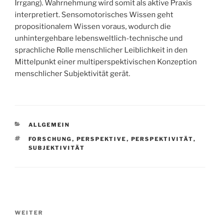
Irrgang). Wahrnehmung wird somit als aktive Praxis
interpretiert. Sensomotorisches Wissen geht
propositionalem Wissen voraus, wodurch die
unhintergehbare lebensweltlich-technische und
sprachliche Rolle menschlicher Leiblichkeit in den
Mittelpunkt einer multiperspektivischen Konzeption
menschlicher Subjektivität gerät.
KATEGORIEN
ALLGEMEIN
SCHLAGWÖRTER
FORSCHUNG
,
PERSPEKTIVE
,
PERSPEKTIVITÄT
,
SUBJEKTIVITÄT
Beitragsnavigation
Nächster
WEITER