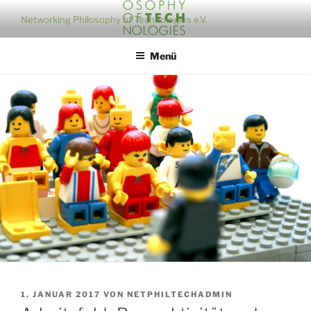
Zum
Networking Philosophy of Technologies e.V.
Inhalt
springen
Menü
VERÖFFENTLICHT
1. JANUAR 2017
VON
NETPHILTECHADMIN
AM