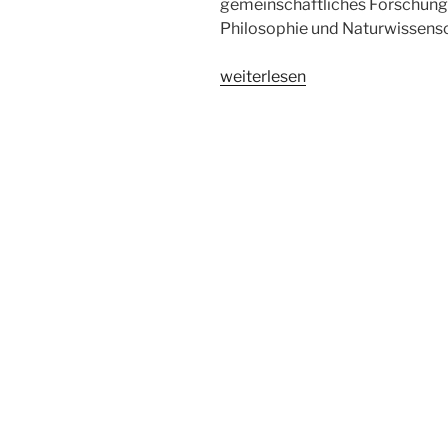
gemeinschaftliches Forschungs
Philosophie und Naturwissensc
„Arbeitsfeld
weiterlesen
„Perspektivität
und
Subjektivität““