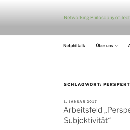
Zum
Inhalt
springen
Networking Philosophy of Tech
Netphiltalk
Über uns
A
SCHLAGWORT:
PERSPEKT
VERÖFFENTLICHT
1. JANUAR 2017
AM
Arbeitsfeld „Perspe
Subjektivität“