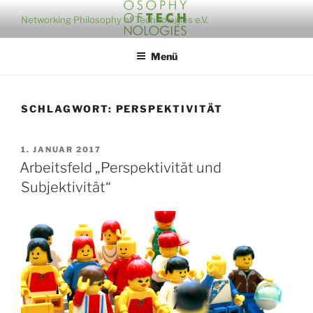
Zum
Networking Philosophy of Technologies e.V.
Inhalt
springen
Menü
SCHLAGWORT:
PERSPEKTIVITÄT
VERÖFFENTLICHT
1. JANUAR 2017
AM
Arbeitsfeld „Perspektivität und
Subjektivität“