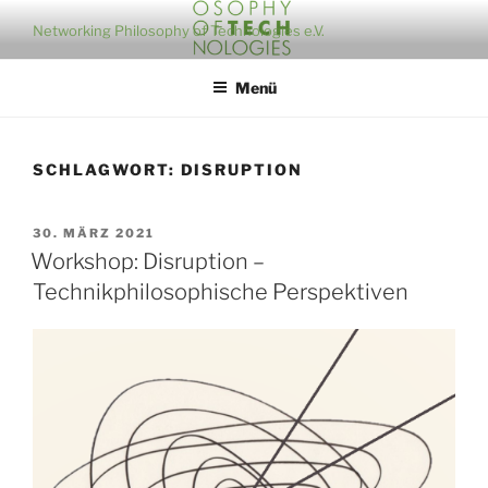
Zum
Networking Philosophy of Technologies e.V.
Inhalt
springen
Menü
SCHLAGWORT:
DISRUPTION
VERÖFFENTLICHT
30. MÄRZ 2021
AM
Workshop: Disruption –
Technikphilosophische Perspektiven