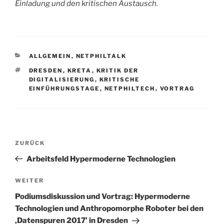
Einladung und den kritischen Austausch.
KATEGORIEN
ALLGEMEIN
,
NETPHILTALK
SCHLAGWÖRTER
DRESDEN
,
KRETA
,
KRITIK DER
DIGITALISIERUNG
,
KRITISCHE
EINFÜHRUNGSTAGE
,
NETPHILTECH
,
VORTRAG
Beitragsnavigation
Vorheriger
ZURÜCK
Beitrag
Arbeitsfeld Hypermoderne Technologien
Nächster
WEITER
Beitrag
Podiumsdiskussion und Vortrag: Hypermoderne
Technologien und Anthropomorphe Roboter bei den
‚Datenspuren 2017’ in Dresden