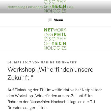
Zum
Networking Philosophy of Technologies e.V.
Inhalt
springen
Menü
VERÖFFENTLICHT
16. MAI 2017
VON
NADINE REINHARDT
AM
Workshop „Wir erfinden unsere
Zukunft!“
Auf Einladung der TU Umweltinitiative hat Netphiltech
den Workshop „Wir erfinden unsere Zukunft!“ im
Rahmen der ökosozialen Hochschultage an der TU
Dresden ausgerichtet.