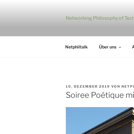
Zum
Inhalt
springen
Networking Philosophy of Tech
Netphiltalk
Über uns
A
VERÖFFENTLICHT
10. DEZEMBER 2019
VON
NETP
AM
Soiree Poétique mi