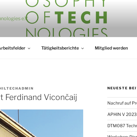
nologies e.V.
rbeitsfelder
Tätigkeitsberichte
Mitglied werden
NEUESTE BE
HILTECHADMIN
t Ferdinand Vicončaij
Nachruf auf Pro
APHIN V 2023 –
DTM087 Technik
Workshop: Disr