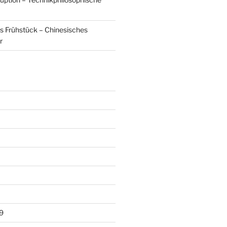
s Frühstück – Chinesisches
r
9