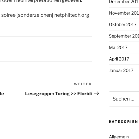
 oder Neuinterpretationen gebeten.
Dezember 201
November 201
n soiree [sonderzeichen] netphiltech.org
Oktober 2017
September 20
Mai 2017
April 2017
Januar 2017
WEITER
Nächster
Beitrag
le
Lesegruppe: Turing >> Floridi
Suche
nach:
KATEGORIEN
Allgemein