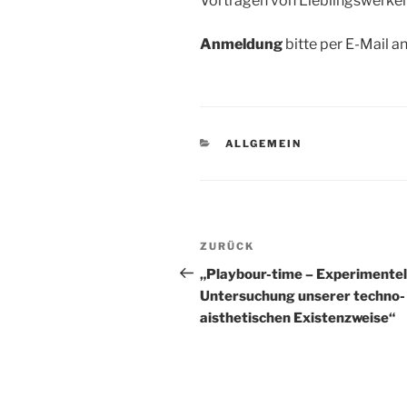
Vortragen von Lieblingswerken
Anmeldung
bitte per E-Mail a
KATEGORIEN
ALLGEMEIN
Beitragsnavigation
Vorheriger
ZURÜCK
Beitrag
„Playbour-time – Experimentel
Untersuchung unserer techno-
aisthetischen Existenzweise“