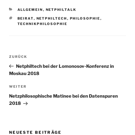
KATEGORIEN
ALLGEMEIN
,
NETPHILTALK
SCHLAGWÖRTER
BEIRAT
,
NETPHILTECH
,
PHILOSOPHIE
,
TECHNIKPHILOSOPHIE
Beitragsnavigation
Vorheriger
ZURÜCK
Beitrag
Netphiltech bei der Lomonosov-Konferenz in
Moskau 2018
Nächster
WEITER
Beitrag
Netzphilosophische Matinee bei den Datenspuren
2018
NEUESTE BEITRÄGE