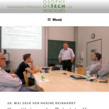
Zum
Networking Philosophy of Technologies e.V.
Inhalt
springen
Menü
VERÖFFENTLICHT
28. MAI 2018
VON
NADINE REINHARDT
AM