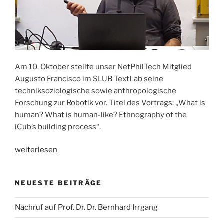
Am 10. Oktober stellte unser NetPhilTech Mitglied
Augusto Francisco im SLUB TextLab seine
techniksoziologische sowie anthropologische
Forschung zur Robotik vor. Titel des Vortrags: „What is
human? What is human-like? Ethnography of the
iCub’s building process“.
„What
weiterlesen
is
human?
NEUESTE BEITRÄGE
What
is
Nachruf auf Prof. Dr. Dr. Bernhard Irrgang
human-
like?