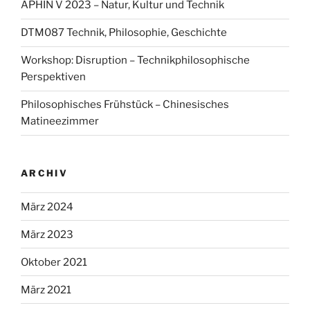
APHIN V 2023 – Natur, Kultur und Technik
Ethnography
of
DTM087 Technik, Philosophie, Geschichte
the
Workshop: Disruption – Technikphilosophische
iCub’s
Perspektiven
building
process“
Philosophisches Frühstück – Chinesisches
Matineezimmer
ARCHIV
März 2024
März 2023
Oktober 2021
März 2021