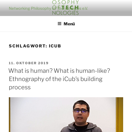
Zum
Networking Philosophy of Technologies e.V.
Inhalt
springen
Menü
SCHLAGWORT:
ICUB
VERÖFFENTLICHT
11. OKTOBER 2019
AM
What is human? What is human-like?
Ethnography of the iCub’s building
process