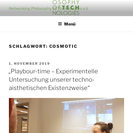
Zum
Networking Philosophy of Technologies e.V.
Inhalt
springen
Menü
SCHLAGWORT:
COSMOTIC
VERÖFFENTLICHT
1. NOVEMBER 2019
AM
„Playbour-time – Experimentelle
Untersuchung unserer techno-
aisthetischen Existenzweise“