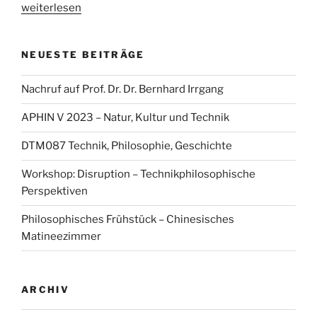
„„Playbour-
weiterlesen
time
–
NEUESTE BEITRÄGE
Experimentelle
Untersuchung
Nachruf auf Prof. Dr. Dr. Bernhard Irrgang
unserer
techno-
APHIN V 2023 – Natur, Kultur und Technik
aisthetischen
Existenzweise““
DTM087 Technik, Philosophie, Geschichte
Workshop: Disruption – Technikphilosophische
Perspektiven
Philosophisches Frühstück – Chinesisches
Matineezimmer
ARCHIV