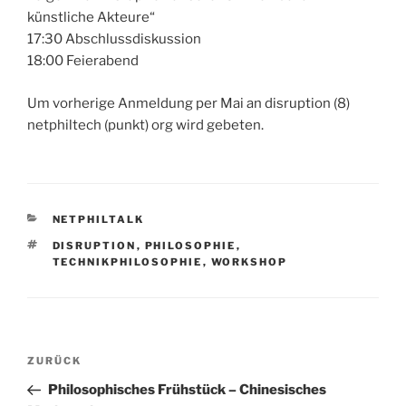
künstliche Akteure“
17:30 Abschlussdiskussion
18:00 Feierabend
Um vorherige Anmeldung per Mai an disruption (8)
netphiltech (punkt) org wird gebeten.
KATEGORIEN
NETPHILTALK
SCHLAGWÖRTER
DISRUPTION
,
PHILOSOPHIE
,
TECHNIKPHILOSOPHIE
,
WORKSHOP
Beitragsnavigation
Vorheriger
ZURÜCK
Beitrag
Philosophisches Frühstück – Chinesisches