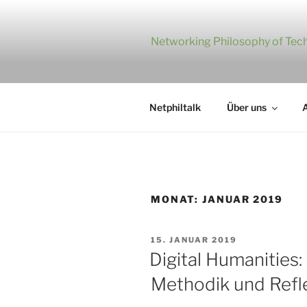
Zum
Inhalt
springen
Networking Philosophy of Tech
Netphiltalk
Über uns
A
MONAT:
JANUAR 2019
VERÖFFENTLICHT
15. JANUAR 2019
AM
Digital Humanities: 
Methodik und Refl