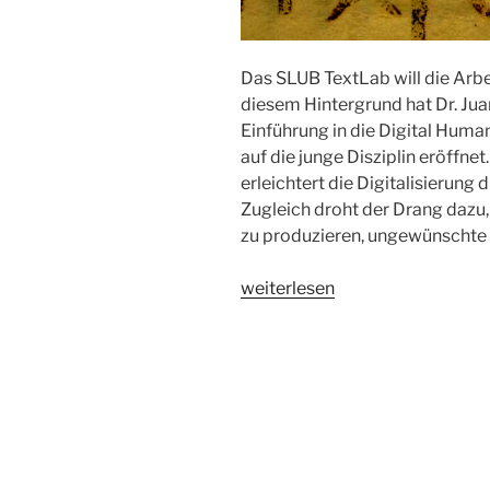
Das SLUB TextLab will die Arbei
diesem Hintergrund hat Dr. Ju
Einführung in die Digital Human
auf die junge Disziplin eröffne
erleichtert die Digitalisierung
Zugleich droht der Drang dazu,
zu produzieren, ungewünschte
„Digital
weiterlesen
Humanities:
Institutionalisierung,
Methodik
und
Reflexion“