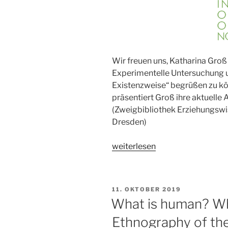
Wir freuen uns, Katharina Groß
Experimentelle Untersuchung u
Existenzweise“ begrüßen zu kön
präsentiert Groß ihre aktuelle
(Zweigbibliothek Erziehungswi
Dresden)
„Phänomenologie
weiterlesen
und
Virtuelle
Realität“
VERÖFFENTLICHT
11. OKTOBER 2019
AM
What is human? Wh
Ethnography of the