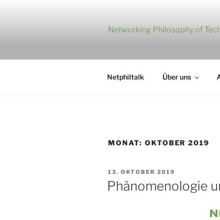
Zum
Inhalt
springen
Networking Philosophy of Tech
Netphiltalk
Über uns
A
MONAT:
OKTOBER 2019
VERÖFFENTLICHT
13. OKTOBER 2019
AM
Phänomenologie und