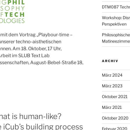
DTM087 Technik
Workshop: Disr
Perspektiven
 mit dem Vortrag „Playbour-time –
Philosophische
Matineezimme
nserer techno-aisthetischen
nen. Am 18. Oktober, 17 Uhr,
 Arbeit im SLUB Text Lab
ARCHIV
ssenschaften, August-Bebel-Straße 18,
März 2024
März 2023
Oktober 2021
März 2021
at is human-like?
Oktober 2020
 iCub’s building process
Februar 2020