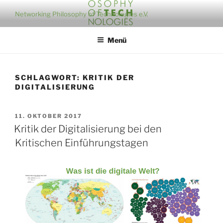
Zum
Networking Philosophy of Technologies e.V.
Inhalt
springen
Menü
SCHLAGWORT:
KRITIK DER
DIGITALISIERUNG
VERÖFFENTLICHT
11. OKTOBER 2017
AM
Kritik der Digitalisierung bei den
Kritischen Einführungstagen