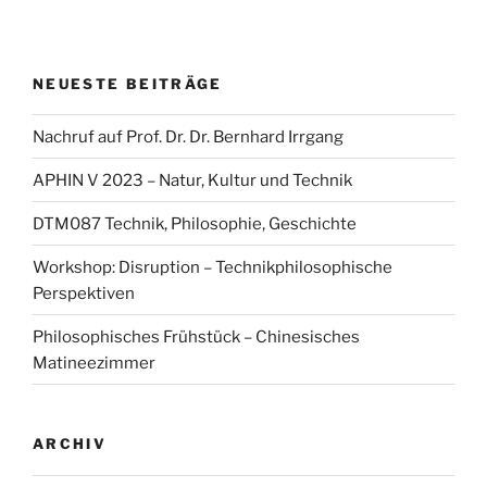
der
Digitalisierung
bei
NEUESTE BEITRÄGE
den
Kritischen
Nachruf auf Prof. Dr. Dr. Bernhard Irrgang
Einführungstagen“
APHIN V 2023 – Natur, Kultur und Technik
DTM087 Technik, Philosophie, Geschichte
Workshop: Disruption – Technikphilosophische
Perspektiven
Philosophisches Frühstück – Chinesisches
Matineezimmer
ARCHIV