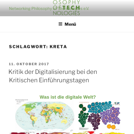
Zum
Networking Philosophy of Technologies e.V.
Inhalt
springen
Menü
SCHLAGWORT:
KRETA
VERÖFFENTLICHT
11. OKTOBER 2017
AM
Kritik der Digitalisierung bei den
Kritischen Einführungstagen